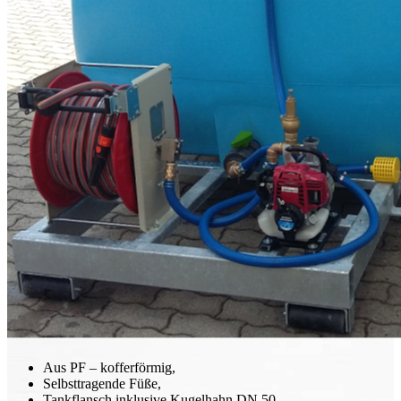
Aus PF – kofferförmig,
Selbsttragende Füße,
Tankflansch inklusive Kugelhahn DN 50,