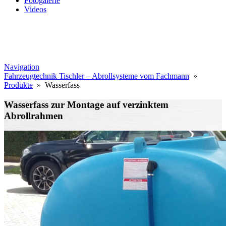
Fotogalerie
Videos
Navigation
Fahrzeugtechnik Tischler – Abrollsysteme vom Fachmann
»
Produkte
» Wasserfass
Wasserfass zur Montage auf verzinktem
Abrollrahmen