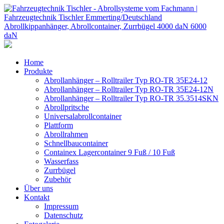
Home
Produkte
Abrollanhänger – Rolltrailer Typ RO-TR 35E24-12
Abrollanhänger – Rolltrailer Typ RO-TR 35E24-12N
Abrollanhänger – Rolltrailer Typ RO-TR 35.3514SKN
Abrollpritsche
Universalabrollcontainer
Plattform
Abrollrahmen
Schnellbaucontainer
Containex Lagercontainer 9 Fuß / 10 Fuß
Wasserfass
Zurrbügel
Zubehör
Über uns
Kontakt
Impressum
Datenschutz